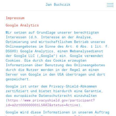
Jan Buchczik
About
Impressum
Google Analytics
Instagram
Wir setzen auf Grundlage unserer berechtigten
Selected Work
Interessen (d.h. Interesse an der Analyse,
Optimierung und wirtschaftlichem Betrieb unseres
Editorial
Onlineangebotes im Sinne des Art. 6 Abs. 1 lit. f.
DSGVO) Google Analytics, einen Webanalysedienst
Animated
der Google LLC („Google“) ein. Google verwendet
Cookies. Die durch das Cookie erzeugten
Apparel
Informationen über Benutzung des Onlineangebotes
durch die Nutzer werden in der Regel an einen
Poster
Server von Google in den USA übertragen und dort
gespeichert.
Printed Matter
Google ist unter dem Privacy-Shield-Abkommen
zertifiziert und bietet hierdurch eine Garantie,
das europäische Datenschutzrecht einzuhalten
(
https://www.privacyshield.gov/participant?
id=a2zt000000001L5AAI&status=Active
).
Google wird diese Informationen in unserem Auftrag