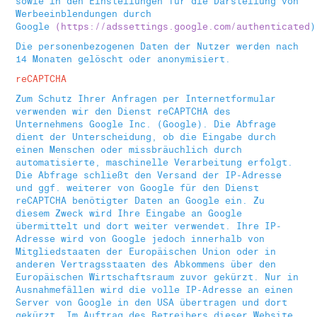
sowie in den Einstellungen für die Darstellung von
Werbeeinblendungen durch
Google
(https://adssettings.google.com/authenticated
)
Die personenbezogenen Daten der Nutzer werden nach
14 Monaten gelöscht oder anonymisiert.
reCAPTCHA
Zum Schutz Ihrer Anfragen per Internetformular
verwenden wir den Dienst reCAPTCHA des
Unternehmens Google Inc. (Google). Die Abfrage
dient der Unterscheidung, ob die Eingabe durch
einen Menschen oder missbräuchlich durch
automatisierte, maschinelle Verarbeitung erfolgt.
Die Abfrage schließt den Versand der IP-Adresse
und ggf. weiterer von Google für den Dienst
reCAPTCHA benötigter Daten an Google ein. Zu
diesem Zweck wird Ihre Eingabe an Google
übermittelt und dort weiter verwendet. Ihre IP-
Adresse wird von Google jedoch innerhalb von
Mitgliedstaaten der Europäischen Union oder in
anderen Vertragsstaaten des Abkommens über den
Europäischen Wirtschaftsraum zuvor gekürzt. Nur in
Ausnahmefällen wird die volle IP-Adresse an einen
Server von Google in den USA übertragen und dort
gekürzt. Im Auftrag des Betreibers dieser Website